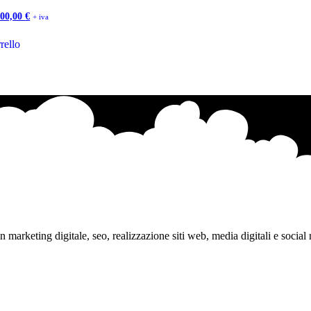
Il
000,00
€
+ iva
zo
prezzo
inale
attuale
rello
è:
00,00 €.
10.000,00 €.
marketing digitale, seo, realizzazione siti web, media digitali e social