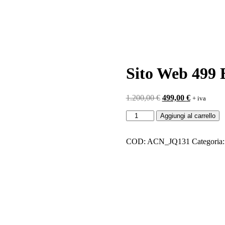
Sito Web 499 
Il
Il
1.200,00
€
499,00
€
+ iva
prezzo
prezzo
Sito
originale
attuale
Aggiungi al carrello
Web
era:
è:
499
1.200,00 €.
499,00 €.
Euro
COD:
ACN_JQ131
Categoria
invece
di
999
quantità