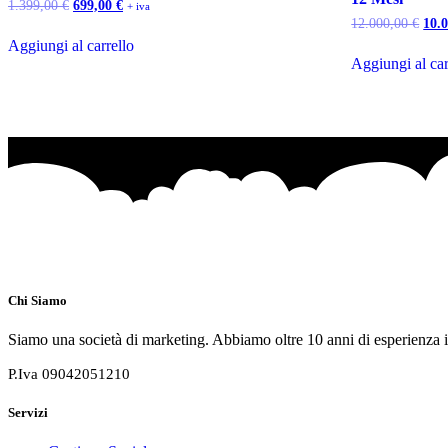
Il
Il
1.399,00
€
699,00
€
+ iva
prezzo
prezzo
Il
12.000,00
€
10.
originale
attuale
prez
Aggiungi al carrello
era:
è:
orig
Aggiungi al car
1.399,00 €.
699,00 €.
era:
12.0
Chi Siamo
Siamo una società di marketing. Abbiamo oltre 10 anni di esperienza in 
P.Iva 09042051210
Servizi