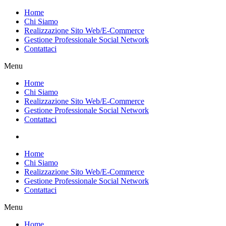
Vai
Home
al
Chi Siamo
contenuto
Realizzazione Sito Web/E-Commerce
Gestione Professionale Social Network
Contattaci
Menu
Home
Chi Siamo
Realizzazione Sito Web/E-Commerce
Gestione Professionale Social Network
Contattaci
Home
Chi Siamo
Realizzazione Sito Web/E-Commerce
Gestione Professionale Social Network
Contattaci
Menu
Home