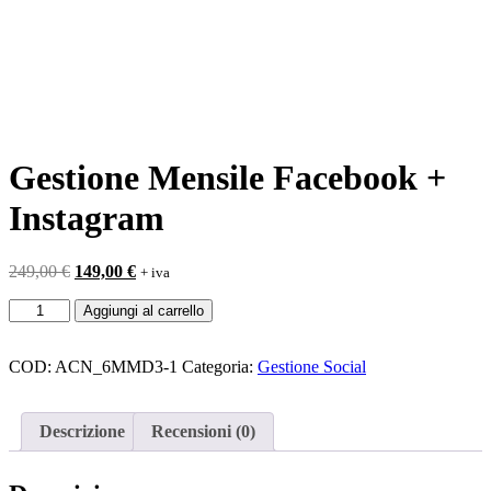
Gestione Mensile Facebook +
Instagram
Il
Il
249,00
€
149,00
€
+ iva
prezzo
prezzo
Gestione
originale
attuale
Aggiungi al carrello
Mensile
era:
è:
Facebook
249,00 €.
149,00 €.
+
COD:
ACN_6MMD3-1
Categoria:
Gestione Social
Instagram
quantità
Descrizione
Recensioni (0)