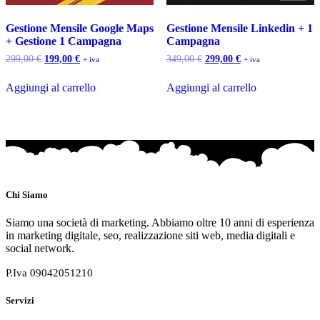
Gestione Mensile Google Maps
Gestione Mensile Linkedin + 1
+ Gestione 1 Campagna
Campagna
Il
Il
Il
Il
299,00
€
199,00
€
349,00
€
299,00
€
+ iva
+ iva
prezzo
prezzo
prezzo
prezzo
originale
attuale
originale
attuale
Aggiungi al carrello
Aggiungi al carrello
era:
è:
era:
è:
299,00 €.
199,00 €.
349,00 €.
299,00 €.
Chi Siamo
Siamo una società di marketing. Abbiamo oltre 10 anni di esperienza
in marketing digitale, seo, realizzazione siti web, media digitali e
social network.
P.Iva 09042051210
Servizi