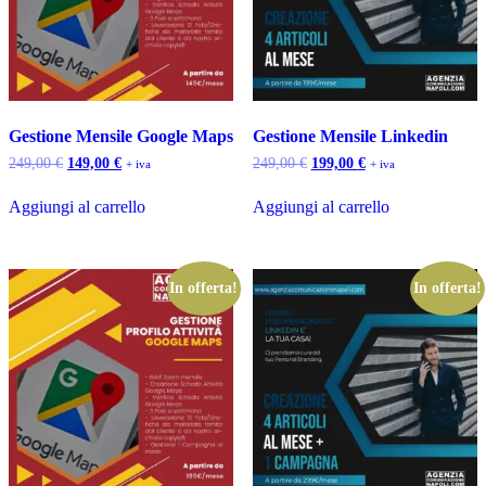
Gestione Mensile Google Maps
Gestione Mensile Linkedin
Il
Il
Il
Il
249,00
€
149,00
€
249,00
€
199,00
€
+ iva
+ iva
prezzo
prezzo
prezzo
prezzo
originale
attuale
originale
attuale
Aggiungi al carrello
Aggiungi al carrello
era:
è:
era:
è:
249,00 €.
149,00 €.
249,00 €.
199,00 €.
In offerta!
In offerta!