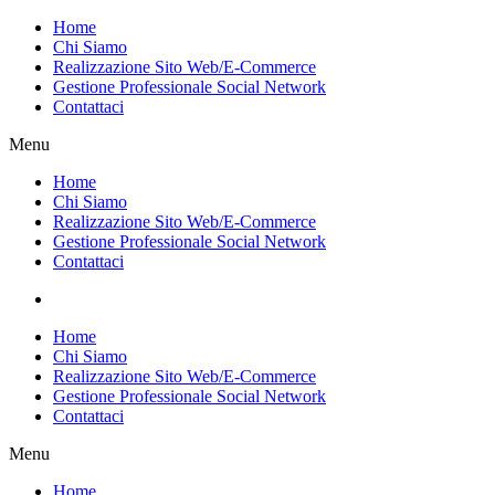
Vai
Home
al
Chi Siamo
contenuto
Realizzazione Sito Web/E-Commerce
Gestione Professionale Social Network
Contattaci
Menu
Home
Chi Siamo
Realizzazione Sito Web/E-Commerce
Gestione Professionale Social Network
Contattaci
Home
Chi Siamo
Realizzazione Sito Web/E-Commerce
Gestione Professionale Social Network
Contattaci
Menu
Home