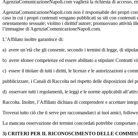
AgenziaComunicazioneNapoli.com vaglierà la richiesta di accesso, riser
AgenziaComunicazioneNapoli.com non è responsabile dei propri contenuti 
caso in cui i propri contenuti vengano pubblicati su siti con contenuti
orientamento sessuale; violino i dirittid’autore; promuovano attività il
l’immagine di AgenziaComunicazioneNapoli.com.
L’Affiliato inoltre garantisce di:
a) avere un’età che gli consente, secondo i termini di legge, di stipul
b) avere idonee competenze ed essere abilitato a stipulare Contratti vin
c) essere il titolare di tutti i diritti, le licenze e le autorizzazioni a 
pubblicizzare, i Canali di Raccolta nel rispetto delle disposizioni del p
d) osservare tutti i regolamenti, le leggi e le norme applicabili all’atti
Raccolta. Inoltre, l’Affiliato dichiara di comprendere e accettare integ
Troverai tutto ciò che ti serve per raccomandarci ai tuoi amici, follo
La mancata osservazione dei termini concordati potrebbe comportare azion
3) CRITERI PER IL RICONOSCIMENTO DELLE COMMIS