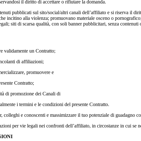
vandosi il diritto di accettare o rifiutare la domanda.
pubblicati sul sito/social/altri canali dell’affiliato e si riserva il di
 che incitino alla violenza; promuovano materiale osceno o pornografico; 
legali; siti di scarsa qualità, con soli banner pubblicitari, senza conten
are validamente un Contratto;
colanti di affiliazioni;
commercializzare, promuovere e
resente Contratto;
vità di promozione dei Canali di
ralmente i termini e le condizioni del presente Contratto.
wer, colleghi e conoscenti e massimizzare il tuo potenziale di guadagno 
i per vie legali nei confronti dell’affiliato, in circostanze in cui se n
SIONI