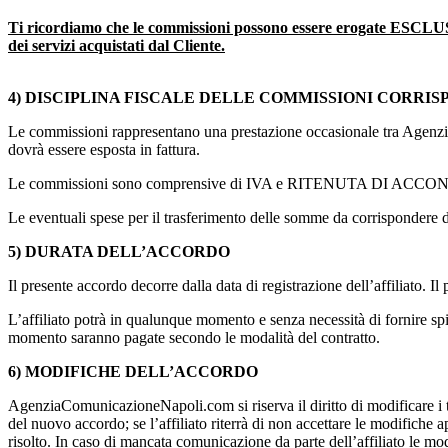
Ti ricordiamo che le commissioni possono essere erogate ESCL
dei servizi acquistati dal Cliente.
4) DISCIPLINA FISCALE DELLE COMMISSIONI CORRIS
Le commissioni rappresentano una prestazione occasionale tra AgenziaCom
dovrà essere esposta in fattura.
Le commissioni sono comprensive di IVA e RITENUTA DI ACCO
Le eventuali spese per il trasferimento delle somme da corrispondere dev
5) DURATA DELL’ACCORDO
Il presente accordo decorre dalla data di registrazione dell’affiliato. Il
L’affiliato potrà in qualunque momento e senza necessità di fornire s
momento saranno pagate secondo le modalità del contratto.
6) MODIFICHE DELL’ACCORDO
AgenziaComunicazioneNapoli.com si riserva il diritto di modificare i te
del nuovo accordo; se l’affiliato riterrà di non accettare le modifich
risolto. In caso di mancata comunicazione da parte dell’affiliato le modi