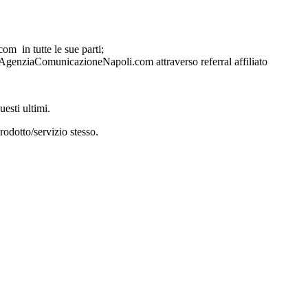
om in tutte le sue parti;
sito AgenziaComunicazioneNapoli.com attraverso referral affiliato
uesti ultimi.
rodotto/servizio stesso.