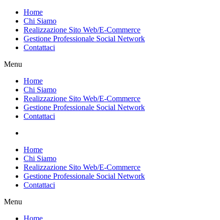
Vai
Home
al
Chi Siamo
contenuto
Realizzazione Sito Web/E-Commerce
Gestione Professionale Social Network
Contattaci
Menu
Home
Chi Siamo
Realizzazione Sito Web/E-Commerce
Gestione Professionale Social Network
Contattaci
Home
Chi Siamo
Realizzazione Sito Web/E-Commerce
Gestione Professionale Social Network
Contattaci
Menu
Home