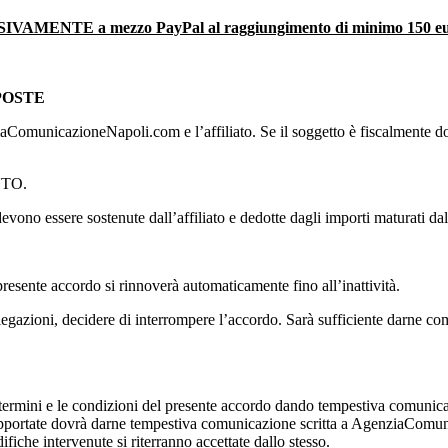
USIVAMENTE a mezzo PayPal al raggiungimento di minimo 150 euro
POSTE
unicazioneNapoli.com e l’affiliato. Se il soggetto è fiscalmente domici
NTO.
ono essere sostenute dall’affiliato e dedotte dagli importi maturati dall’
 presente accordo si rinnoverà automaticamente fino all’inattività.
piegazioni, decidere di interrompere l’accordo. Sarà sufficiente darne 
rmini e le condizioni del presente accordo dando tempestiva comunicazion
e apportate dovrà darne tempestiva comunicazione scritta a AgenziaComuni
fiche intervenute si riterranno accettate dallo stesso.