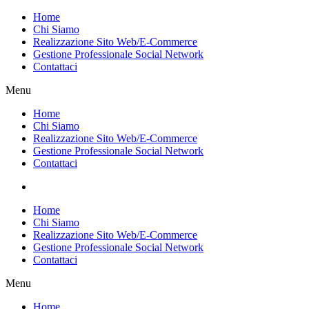
Vai
Home
al
Chi Siamo
contenuto
Realizzazione Sito Web/E-Commerce
Gestione Professionale Social Network
Contattaci
Menu
Home
Chi Siamo
Realizzazione Sito Web/E-Commerce
Gestione Professionale Social Network
Contattaci
Home
Chi Siamo
Realizzazione Sito Web/E-Commerce
Gestione Professionale Social Network
Contattaci
Menu
Home