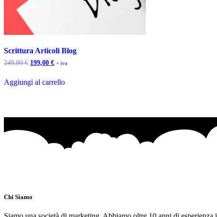
Scrittura Articoli Blog
Il
Il
249,00
€
199,00
€
+ iva
prezzo
prezzo
originale
attuale
Aggiungi al carrello
era:
è:
249,00 €.
199,00 €.
Chi Siamo
Siamo una società di marketing. Abbiamo oltre 10 anni di esperienza in 